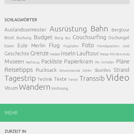
Categories:
SCHLAGWÖRTER
Bahn
Ausrüstung
Auslandssemester
Bergtour
Budget
Couchsurfing
Boot
Dschungel
Buchung
Burg
Bus
Foto
Flug
Eule Merlin
Essen
Flughafen
Fremdsprachen
Geld
Grenze
Lauftour
Inseln
Geschichte
Hostels
Messe
Mit dem Auto
Papierkram
Museen
Packliste
Pläne
Nachtzug
Per Anhalter
Reisetipps
Strand
Rucksack
Skurriles
Schwimmende Dörfer
Video
Tagestrip
Transsib
Texte
Technik
Transit
Wandern
Visum
Wohnung
MEHR
ZURZEIT IN: