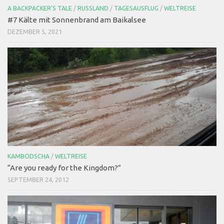
A BACKPACKER'S TALE
/
RUSSLAND
/
TAGESAUSFLUG
/
WELTREISE
#7 Kälte mit Sonnenbrand am Baikalsee
DEZEMBER 5, 2021
KAMBODSCHA
/
WELTREISE
“Are you ready for the Kingdom?”
SEPTEMBER 24, 2012