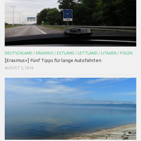
DEUTSCHLAND
/
ERASMUS
/
ESTLAND
/
LETTLAND
/
LITAUEN
/
POLEN
[Erasmus+] Fünf Tipps für lange Autofahrten
AUGUST 2, 2016