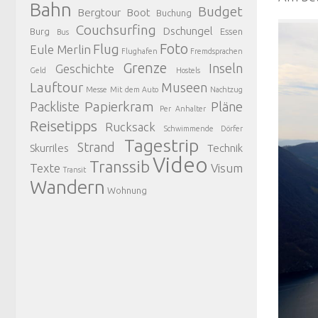
Bahn
Budget
Bergtour
Boot
Buchung
Couchsurfing
Dschungel
Burg
Essen
Bus
Foto
Flug
Eule Merlin
Flughafen
Fremdsprachen
Grenze
Inseln
Geschichte
Geld
Hostels
Lauftour
Museen
Messe
Mit dem Auto
Nachtzug
Papierkram
Packliste
Pläne
Per Anhalter
Reisetipps
Rucksack
Schwimmende Dörfer
Tagestrip
Strand
Skurriles
Technik
Video
Transsib
Texte
Visum
Transit
Wandern
Wohnung