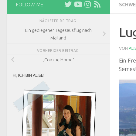
FOLLOW ME
SCHWE
NÄCHSTER BEITRAG
Lug
Ein gediegener Tagesausflug nach
Mailand
VON
ALI
VORHERIGER BEITRAG
„Coming Home“
Ein Fr
Semest
HI, ICH BIN ALISE!