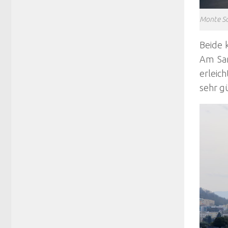
Monte Sa
Beide 
Am San
erleich
sehr gü