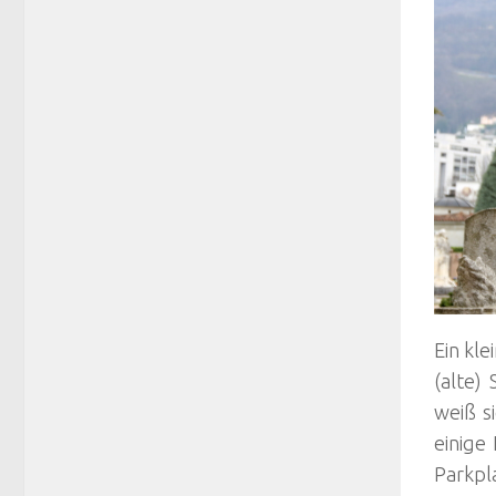
Ein kle
(alte)
weiß s
einige 
Parkpl