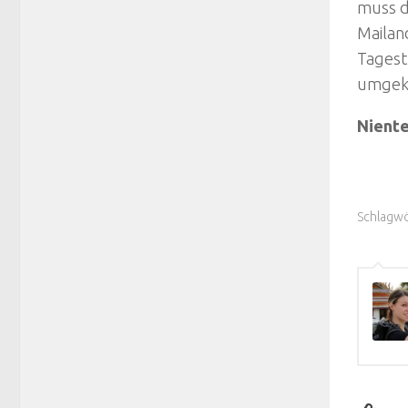
muss d
Mailan
Tagest
umgek
Niente
Schlagwö