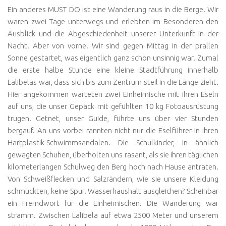
Ein anderes MUST DO ist eine Wanderung raus in die Berge. Wir
waren zwei Tage unterwegs und erlebten im Besonderen den
Ausblick und die Abgeschiedenheit unserer Unterkunft in der
Nacht. Aber von vorne. Wir sind gegen Mittag in der prallen
Sonne gestartet, was eigentlich ganz schön unsinnig war. Zumal
die erste halbe Stunde eine kleine Stadtführung innerhalb
Lalibelas war, dass sich bis zum Zentrum steil in die Länge zieht.
Hier angekommen warteten zwei Einheimische mit ihren Eseln
auf uns, die unser Gepäck mit gefühlten 10 kg Fotoausrüstung
trugen. Getnet, unser Guide, führte uns über vier Stunden
bergauf. An uns vorbei rannten nicht nur die Eselführer in ihren
Hartplastik-Schwimmsandalen. Die Schulkinder, in ähnlich
gewagten Schuhen, überholten uns rasant, als sie ihren täglichen
kilometerlangen Schulweg den Berg hoch nach Hause antraten.
Von Schweißflecken und Salzrändern, wie sie unsere Kleidung
schmückten, keine Spur. Wasserhaushalt ausgleichen? Scheinbar
ein Fremdwort für die Einheimischen. Die Wanderung war
stramm. Zwischen Lalibela auf etwa 2500 Meter und unserem