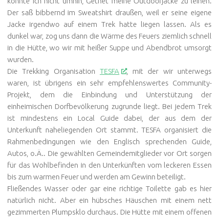
konnte ich nicht umhin, Getnet meine Outdoorjacke zu leihen.
Der saß bibbernd im Sweatshirt draußen, weil er seine eigene
Jacke irgendwo auf einem Trek hatte liegen lassen. Als es
dunkel war, zog uns dann die Wärme des Feuers ziemlich schnell
in die Hütte, wo wir mit heißer Suppe und Abendbrot umsorgt
wurden.
Die Trekking Organisation
TESFA
, mit der wir unterwegs
waren, ist übrigens ein sehr empfehlenswertes Community-
Projekt, dem die Einbindung und Unterstützung der
einheimischen Dorfbevölkerung zugrunde liegt. Bei jedem Trek
ist mindestens ein Local Guide dabei, der aus dem der
Unterkunft naheliegenden Ort stammt. TESFA organisiert die
Rahmenbedingungen wie den Englisch sprechenden Guide,
Autos, o.Ä.. Die gewählten Gemeindemitglieder vor Ort sorgen
für das Wohlbefinden in den Unterkünften vom leckeren Essen
bis zum warmen Feuer und werden am Gewinn beteiligt.
Fließendes Wasser oder gar eine richtige Toilette gab es hier
natürlich nicht. Aber ein hübsches Häuschen mit einem nett
gezimmerten Plumpsklo durchaus. Die Hütte mit einem offenen