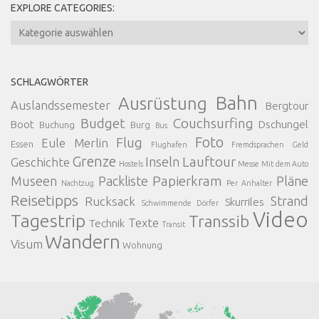
EXPLORE CATEGORIES:
Explore
Categories:
SCHLAGWÖRTER
Bahn
Ausrüstung
Auslandssemester
Bergtour
Budget
Couchsurfing
Boot
Dschungel
Buchung
Burg
Bus
Foto
Flug
Eule Merlin
Essen
Flughafen
Fremdsprachen
Geld
Grenze
Lauftour
Inseln
Geschichte
Hostels
Messe
Mit dem Auto
Papierkram
Museen
Packliste
Pläne
Nachtzug
Per Anhalter
Reisetipps
Strand
Rucksack
Skurriles
Schwimmende Dörfer
Video
Tagestrip
Transsib
Texte
Technik
Transit
Wandern
Visum
Wohnung