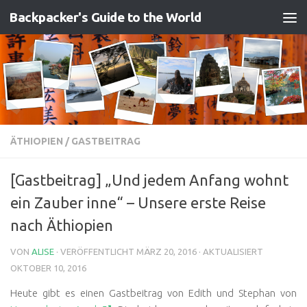
Backpacker's Guide to the World
Zum Inhalt springen
ÄTHIOPIEN
/
GASTBEITRAG
[Gastbeitrag] „Und jedem Anfang wohnt
ein Zauber inne“ – Unsere erste Reise
nach Äthiopien
VON
ALISE
· VERÖFFENTLICHT
MÄRZ 20, 2016
· AKTUALISIERT
OKTOBER 10, 2016
Heute gibt es einen Gastbeitrag von Edith und Stephan von