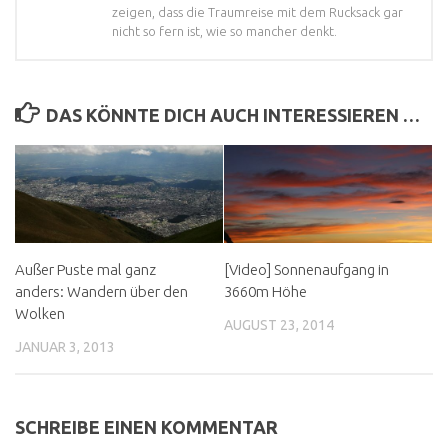
zeigen, dass die Traumreise mit dem Rucksack gar
nicht so fern ist, wie so mancher denkt.
DAS KÖNNTE DICH AUCH INTERESSIEREN …
Außer Puste mal ganz
[Video] Sonnenaufgang in
anders: Wandern über den
3660m Höhe
Wolken
AUGUST 23, 2014
JANUAR 3, 2013
SCHREIBE EINEN KOMMENTAR