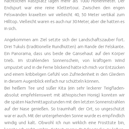
nächtlichen Rastplatz lagen mehr als 1000 Höhenmeter. Der
Endspurt war eine reine Klettertour. Zwischen den engen
Felswänden kraxelten wir vielleicht 40, 50 Meter vertikal zum
Hilltop. Vielleicht waren es auch nur 30 Meter, aber die hatten es
in sich.
Angekommen am Ziel setzte sich der Landschaftszauber fort.
Drei Tukuls (traditionelle Rundhütten) am Rande der Felskante.
Ein Panorama, dass uns beide die Gänsehaut auf den Körper
trieb. Im strahlenden Sonnenschein, von kräftigem Wind
umpustet und in die Ferne blickend hätte ich mich vor Entzücken
und einem kribbeligen Gefühl von Zufriedenheit in den Gliedern
in diesem Augenblick einfach nur schütteln können.
Bei heißem Tee und süßer Kita (ein sehr leckerer Teigfladen-
absolut empfehlenswert mit äthiopischen Honig) konnten wir
die späten Nachmittagsstunden mit den letzten Sonnenstrahlen
auf der Nase genießen. So traumhaft der Ort, so ungeschützt
war er auch. Mit der untergehenden Sonne wurde es empfindlich
windig und kalt. Obwohl ich nun wirklich eine Frosttüte bin,