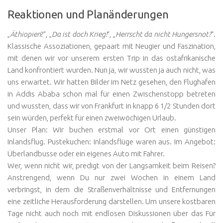
Reaktionen und Planänderungen
„
Äthiopien
?“, „
Da ist doch Krieg!
“, „
Herrscht da nicht Hungersnot?
“.
Klassische Assoziationen, gepaart mit Neugier und Faszination,
mit denen wir vor unserem ersten Trip in das ostafrikanische
Land konfrontiert wurden. Nun ja, wir wussten ja auch nicht, was
uns erwartet. Wir hatten Bilder im Netz gesehen, den Flughafen
in Addis Ababa schon mal für einen Zwischenstopp betreten
und wussten, dass wir von Frankfurt in knapp 6 1/2 Stunden dort
sein würden, perfekt für einen zweiwöchigen Urlaub.
Unser Plan: Wir buchen erstmal vor Ort einen günstigen
Inlandsflug. Pustekuchen: Inlandsflüge waren aus. Im Angebot:
Überlandbusse oder ein eigenes Auto mit Fahrer.
Wer, wenn nicht wir, predigt von der Langsamkeit beim Reisen?
Anstrengend, wenn Du nur zwei Wochen in einem Land
verbringst, in dem die Straßenverhältnisse und Entfernungen
eine zeitliche Herausforderung darstellen. Um unsere kostbaren
Tage nicht auch noch mit endlosen Diskussionen über das Für