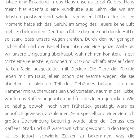
folgte eine Einladung in das Haus unseres Local Guides. Haus
meint hier ebenfalls eine Rundhütte aus Lehm, die wir am
liebsten postwendend wieder verlassen hätten. Im ersten
Moment hatte ich das Gefühl im Smog des Feuers keine Luft
mehr zu bekommen. Der Rauch füllte die enge und dunkle Hütte
so stark, dass unsere Augen tränten. Durch den nur geringen
Lichteinfall und den Nebel brauchten wir eine ganze Weile bis
wir unsere Umgebung überhaupt wahrnehmen konnten. In der
Mitte eine Feuerstelle, rundherum Sitz- und Schlafplätze auf dem
harten Stein, ausgekleidet mit Decken. Die Tiere der Familie
leben mit im Haus, allein schon der Wärme wegen, die sie
abgeben. Im hinteren Teil des Gebäudes befand sich eine
Kammer mit Küchenutensilien und Vorräten. Kaum in der Hütte,
wurde uns Kaffee angeboten und frisches Injera gebacken. Wie
so häufig, obwohl noch vom Frühstück gesättigt, wäre es
unhöflich gewesen, abzulehnen. Sehr speziell und einer ziemlich
großen Überwindung bedürftig wurde aber der Genuss des
Kaffees. Stark und süß waren wir schon gewohnt. In den Bergen
ist es jedoch schwierig Zucker zu bekommen, was die