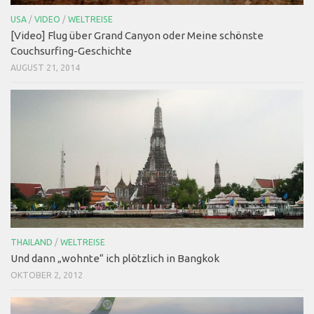
USA
/
VIDEO
/
WELTREISE
[Video] Flug über Grand Canyon oder Meine schönste
Couchsurfing-Geschichte
AUGUST 21, 2014
THAILAND
/
WELTREISE
Und dann „wohnte“ ich plötzlich in Bangkok
OKTOBER 2, 2012