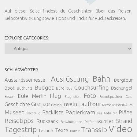
Auf dieser Seite findest du Geschichten über das Reisen,
Selbstentwicklung sowie Tipps und Tricks für Rucksackreisen.
EXPLORE CATEGORIES:
Explore
Categories:
SCHLAGWÖRTER
Bahn
Ausrüstung
Auslandssemester
Bergtour
Budget
Couchsurfing
Boot
Dschungel
Buchung
Burg
Bus
Foto
Flug
Eule Merlin
Essen
Flughafen
Fremdsprachen
Geld
Grenze
Lauftour
Inseln
Geschichte
Hostels
Messe
Mit dem Auto
Papierkram
Museen
Packliste
Pläne
Nachtzug
Per Anhalter
Reisetipps
Strand
Rucksack
Skurriles
Schwimmende Dörfer
Video
Tagestrip
Transsib
Texte
Technik
Transit