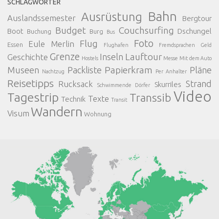
SCHLAGWÖRTER
Bahn
Ausrüstung
Auslandssemester
Bergtour
Budget
Couchsurfing
Boot
Dschungel
Buchung
Burg
Bus
Foto
Flug
Eule Merlin
Essen
Flughafen
Fremdsprachen
Geld
Grenze
Lauftour
Inseln
Geschichte
Hostels
Messe
Mit dem Auto
Papierkram
Museen
Packliste
Pläne
Nachtzug
Per Anhalter
Reisetipps
Strand
Rucksack
Skurriles
Schwimmende Dörfer
Video
Tagestrip
Transsib
Texte
Technik
Transit
Wandern
Visum
Wohnung