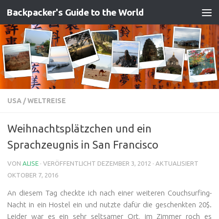
Backpacker's Guide to the World
Zum Inhalt springen
USA
/
WELTREISE
Weihnachtsplätzchen und ein
Sprachzeugnis in San Francisco
VON
ALISE
· VERÖFFENTLICHT
DEZEMBER 3, 2012
· AKTUALISIERT
OKTOBER 7, 2016
An diesem Tag checkte ich nach einer weiteren Couchsurfing-
Nacht in ein Hostel ein und nutzte dafür die geschenkten 20$.
Leider war es ein sehr seltsamer Ort, im Zimmer roch es