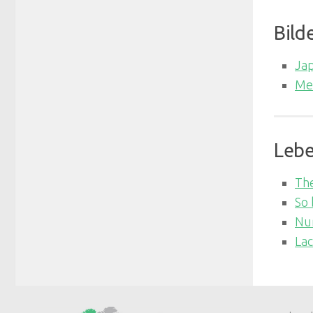
Bild
Jap
Mei
Lebe
The
So
Nur
Lac