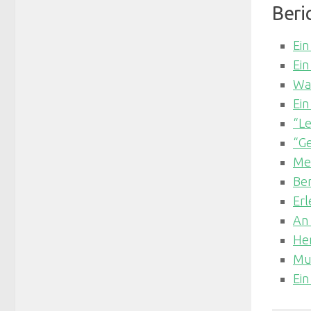
Beri
Ein
Ein
Wan
Ei
“Le
“Ge
Mei
Be
Erl
An 
Her
Mus
Ein