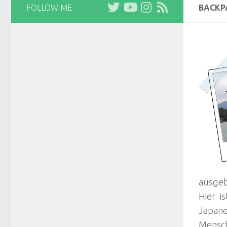
FOLLOW ME
BACKP
ausgeb
Hier i
Japane
Mensch