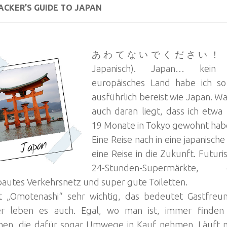
ACKER’S GUIDE TO JAPAN
あわてないでください！ (Don’t
Japanisch). Japan… kein 
europäisches Land habe ich so
ausführlich bereist wie Japan. 
auch daran liegt, dass ich etwa
19 Monate in Tokyo gewohnt hab
Eine Reise nach in eine japanische
eine Reise in die Zukunft. Futuris
24-Stunden-Supermärkte,
autes Verkehrsnetz und super gute Toiletten.
st „Omotenashi“ sehr wichtig, das bedeutet Gastfreu
r leben es auch. Egal, wo man ist, immer finden s
en, die dafür sogar Umwege in Kauf nehmen. Läuft 