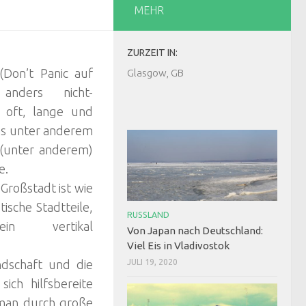
MEHR
ZURZEIT IN:
 Panic auf
Glasgow, GB
anders nicht-
 oft, lange und
Was unter anderem
 (unter anderem)
e.
 Großstadt ist wie
tische Stadtteile,
RUSSLAND
 ein vertikal
Von Japan nach Deutschland:
Viel Eis in Vladivostok
JULI 19, 2020
ndschaft und die
ich hilfsbereite
man durch große