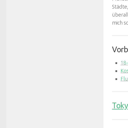
Städte
überal
mich sc
Vorb
18-
Kos
Flu
Toky