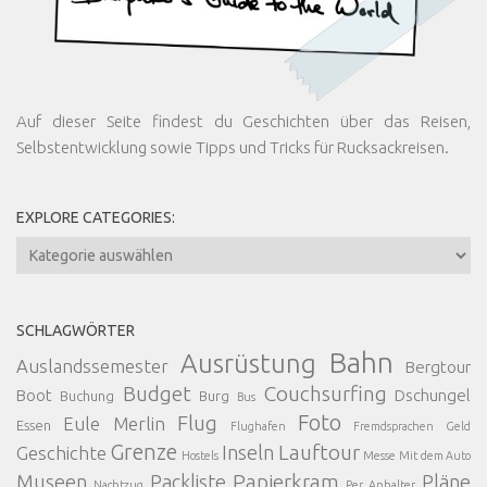
Auf dieser Seite findest du Geschichten über das Reisen,
Selbstentwicklung sowie Tipps und Tricks für Rucksackreisen.
EXPLORE CATEGORIES:
Explore
Categories:
SCHLAGWÖRTER
Bahn
Ausrüstung
Auslandssemester
Bergtour
Budget
Couchsurfing
Boot
Dschungel
Buchung
Burg
Bus
Foto
Flug
Eule Merlin
Essen
Flughafen
Fremdsprachen
Geld
Grenze
Lauftour
Inseln
Geschichte
Hostels
Messe
Mit dem Auto
Papierkram
Museen
Packliste
Pläne
Nachtzug
Per Anhalter