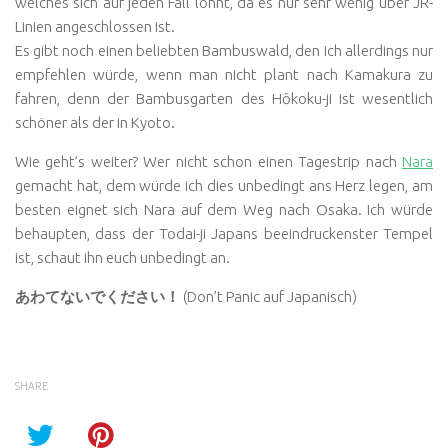
welches sich auf jeden Fall lohnt, da es nur sehr wenig über JR-
Linien angeschlossen ist.
Es gibt noch einen beliebten Bambuswald, den ich allerdings nur
empfehlen würde, wenn man nicht plant nach Kamakura zu
fahren, denn der Bambusgarten des Hōkoku-ji ist wesentlich
schöner als der in Kyoto.
Wie geht’s weiter? Wer nicht schon einen Tagestrip nach
Nara
gemacht hat, dem würde ich dies unbedingt ans Herz legen, am
besten eignet sich Nara auf dem Weg nach Osaka. Ich würde
behaupten, dass der Todai-ji Japans beeindruckenster Tempel
ist, schaut ihn euch unbedingt an.
あわてないでください！
(Don’t Panic auf Japanisch)
SHARE