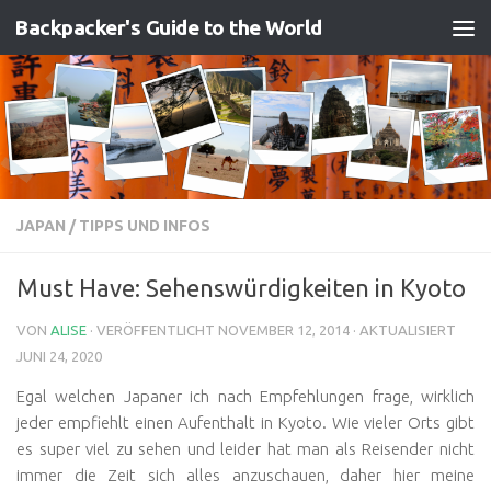
Backpacker's Guide to the World
Zum Inhalt springen
JAPAN
/
TIPPS UND INFOS
Must Have: Sehenswürdigkeiten in Kyoto
VON
ALISE
· VERÖFFENTLICHT
NOVEMBER 12, 2014
· AKTUALISIERT
JUNI 24, 2020
Egal welchen Japaner ich nach Empfehlungen frage, wirklich
jeder empfiehlt einen Aufenthalt in Kyoto. Wie vieler Orts gibt
es super viel zu sehen und leider hat man als Reisender nicht
immer die Zeit sich alles anzuschauen, daher hier meine