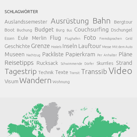
SCHLAGWÖRTER
Bahn
Ausrüstung
Auslandssemester
Bergtour
Budget
Couchsurfing
Boot
Dschungel
Buchung
Burg
Bus
Foto
Flug
Eule Merlin
Essen
Flughafen
Fremdsprachen
Geld
Grenze
Lauftour
Inseln
Geschichte
Hostels
Messe
Mit dem Auto
Papierkram
Museen
Packliste
Pläne
Nachtzug
Per Anhalter
Reisetipps
Strand
Rucksack
Skurriles
Schwimmende Dörfer
Video
Tagestrip
Transsib
Texte
Technik
Transit
Wandern
Visum
Wohnung