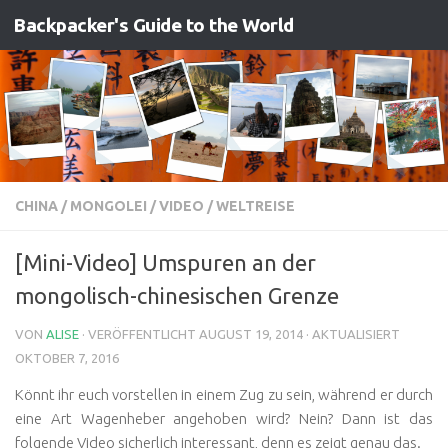
Backpacker's Guide to the World
Zum Inhalt springen
CHINA
/
MONGOLEI
/
VIDEO
/
WELTREISE
[Mini-Video] Umspuren an der
mongolisch-chinesischen Grenze
VON
ALISE
· VERÖFFENTLICHT
AUGUST 19, 2014
· AKTUALISIERT
OKTOBER 7, 2016
Könnt ihr euch vorstellen in einem Zug zu sein, während er durch
eine Art Wagenheber angehoben wird? Nein? Dann ist das
folgende Video sicherlich interessant, denn es zeigt genau das.