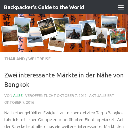
Backpacker's Guide to the World
Zum Inhalt springen
THAILAND
/
WELTREISE
Zwei interessante Märkte in der Nähe von
Bangkok
VON
ALISE
· VERÖFFENTLICHT
OKTOBER 7, 2012
· AKTUALISIERT
OKTOBER 7, 2016
Nach einer gefühlten Ewigkeit an meinem letzten Tag in Bangkok
fuhr ich mit einer Gruppe zum berühmten Floating Market. Auf
der Strecke liegt allerdings ein weiterer interessanter Markt, den