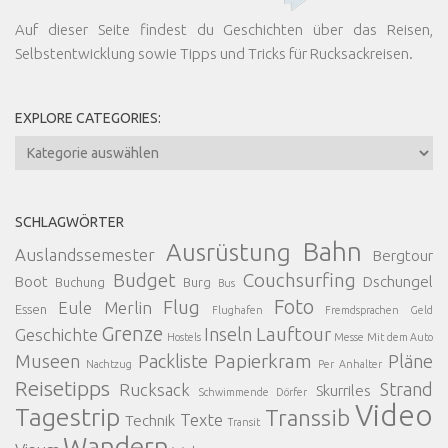
Auf dieser Seite findest du Geschichten über das Reisen,
Selbstentwicklung sowie Tipps und Tricks für Rucksackreisen.
EXPLORE CATEGORIES:
Explore
Categories:
SCHLAGWÖRTER
Bahn
Ausrüstung
Auslandssemester
Bergtour
Budget
Couchsurfing
Boot
Dschungel
Buchung
Burg
Bus
Foto
Flug
Eule Merlin
Essen
Flughafen
Fremdsprachen
Geld
Grenze
Lauftour
Inseln
Geschichte
Hostels
Messe
Mit dem Auto
Papierkram
Museen
Packliste
Pläne
Nachtzug
Per Anhalter
Reisetipps
Strand
Rucksack
Skurriles
Schwimmende Dörfer
Video
Tagestrip
Transsib
Texte
Technik
Transit
Wandern