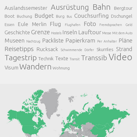
Bahn
Ausrüstung
Auslandssemester
Bergtour
Budget
Couchsurfing
Boot
Dschungel
Buchung
Burg
Bus
Foto
Flug
Eule Merlin
Essen
Flughafen
Fremdsprachen
Geld
Grenze
Lauftour
Inseln
Geschichte
Hostels
Messe
Mit dem Auto
Papierkram
Museen
Packliste
Pläne
Nachtzug
Per Anhalter
Reisetipps
Strand
Rucksack
Skurriles
Schwimmende Dörfer
Video
Tagestrip
Transsib
Texte
Technik
Transit
Wandern
Visum
Wohnung