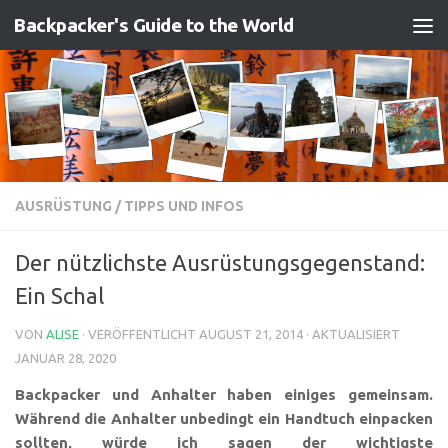
Backpacker's Guide to the World
Zum Inhalt springen
AUSRÜSTUNG
/
TIPPS UND INFOS
Der nützlichste Ausrüstungsgegenstand:
Ein Schal
VON
ALISE
· VERÖFFENTLICHT
AUGUST 21, 2014
· AKTUALISIERT
JANUAR 28, 2020
Backpacker und Anhalter haben einiges gemeinsam.
Während die Anhalter unbedingt ein Handtuch einpacken
sollten, würde ich sagen der wichtigste