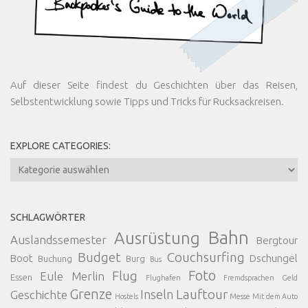
Auf dieser Seite findest du Geschichten über das Reisen,
Selbstentwicklung sowie Tipps und Tricks für Rucksackreisen.
EXPLORE CATEGORIES:
Explore
Categories:
SCHLAGWÖRTER
Bahn
Ausrüstung
Auslandssemester
Bergtour
Budget
Couchsurfing
Boot
Dschungel
Buchung
Burg
Bus
Foto
Flug
Eule Merlin
Essen
Flughafen
Fremdsprachen
Geld
Grenze
Lauftour
Inseln
Geschichte
Hostels
Messe
Mit dem Auto