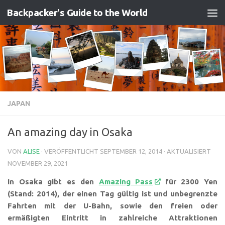
Backpacker's Guide to the World
Zum Inhalt springen
JAPAN
An amazing day in Osaka
VON
ALISE
· VERÖFFENTLICHT
SEPTEMBER 12, 2014
· AKTUALISIERT
NOVEMBER 29, 2021
In Osaka gibt es den
Amazing Pass
für 2300 Yen
(Stand: 2014), der einen Tag gültig ist und unbegrenzte
Fahrten mit der U-Bahn, sowie den freien oder
ermäßigten Eintritt in zahlreiche Attraktionen