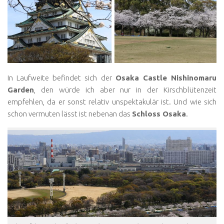
In Laufweite befindet sich der
Osaka Castle Nishinomaru
Garden
, den würde ich aber nur in der Kirschblütenzeit
empfehlen, da er sonst relativ unspektakulär ist. Und wie sich
schon vermuten lässt ist nebenan das
Schloss Osaka
.