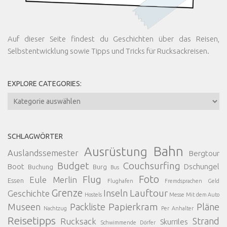
Auf dieser Seite findest du Geschichten über das Reisen,
Selbstentwicklung sowie Tipps und Tricks für Rucksackreisen.
EXPLORE CATEGORIES:
Explore
Categories:
SCHLAGWÖRTER
Bahn
Ausrüstung
Auslandssemester
Bergtour
Budget
Couchsurfing
Boot
Dschungel
Buchung
Burg
Bus
Foto
Flug
Eule Merlin
Essen
Flughafen
Fremdsprachen
Geld
Grenze
Lauftour
Inseln
Geschichte
Hostels
Messe
Mit dem Auto
Papierkram
Museen
Packliste
Pläne
Nachtzug
Per Anhalter
Reisetipps
Strand
Rucksack
Skurriles
Schwimmende Dörfer