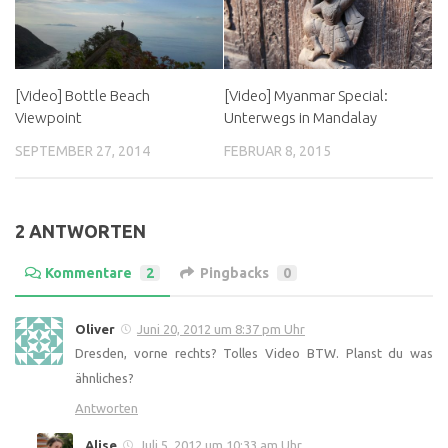
[Video] Bottle Beach
[Video] Myanmar Special:
Viewpoint
Unterwegs in Mandalay
SEPTEMBER 27, 2014
FEBRUAR 8, 2015
2 ANTWORTEN
Kommentare
2
Pingbacks
0
Oliver
Juni 20, 2012 um 8:37 pm Uhr
Dresden, vorne rechts? Tolles Video BTW. Planst du was
ähnliches?
Antworten
Alise
Juli 5, 2012 um 10:33 am Uhr