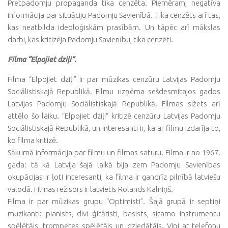
Pretpadomju propaganda tika cenzēta. Piemēram, negatīva
informācija par situāciju Padomju Savienībā. Tika cenzēts arī tas,
kas neatbilda ideoloģiskām prasībām. Un tāpēc arī mākslas
darbi, kas kritizēja Padomju Savienību, tika cenzēti.
Filma “Elpojiet dziļi”.
Filma “Elpojiet dziļi” ir par mūzikas cenzūru Latvijas Padomju
Sociālistiskajā Republikā. Filmu uzņēma sešdesmitajos gados
Latvijas Padomju Sociālistiskajā Republikā. Filmas sižets arī
attēlo šo laiku. “Elpojiet dziļi“ kritizē cenzūru Latvijas Padomju
Sociālistiskajā Republikā, un interesanti ir, ka ar filmu izdarīja to,
ko filma kritizē.
Sākumā informācija par filmu un filmas saturu. Filma ir no 1967.
gada; tā kā Latvija šajā laikā bija zem Padomju Savienības
okupācijas ir ļoti interesanti, ka filma ir gandrīz pilnībā latviešu
valodā. Filmas režisors ir latvietis Rolands Kalniņš.
Filma ir par mūzikas grupu “Optimisti”. Šajā grupā ir septiņi
muzikanti: pianists, divi ģitāristi, basists, sitamo instrumentu
spēlētājs, trompetes spēlētājs un dziedātājs. Viņi ar telefonu