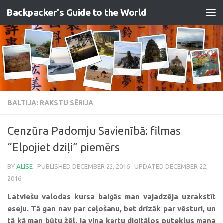
Backpacker's Guide to the World
Skip to content
BALTIJA: RAKSTU SĒRIJA
Cenzūra Padomju Savienībā: filmas
“Elpojiet dziļi” piemērs
BY
ALISE
· PUBLISHED
DECEMBER 22, 2016
· UPDATED
DECEMBER 22,
2016
Latviešu valodas kursa baigās man vajadzēja uzrakstīt
eseju. Tā gan nav par ceļošanu, bet drīzāk par vēsturi, un
tā kā man būtu žēl, ja viņa ķertu digitālos putekļus mana