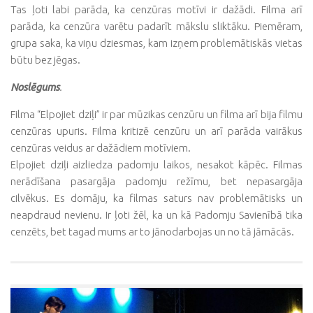
Tas ļoti labi parāda, ka cenzūras motīvi ir dažādi. Filma arī
parāda, ka cenzūra varētu padarīt mākslu sliktāku. Piemēram,
grupa saka, ka viņu dziesmas, kam izņem problemātiskās vietas
būtu bez jēgas.
Noslēgums
.
Filma “Elpojiet dziļi” ir par mūzikas cenzūru un filma arī bija filmu
cenzūras upuris. Filma kritizē cenzūru un arī parāda vairākus
cenzūras veidus ar dažādiem motīviem.
Elpojiet dziļi aizliedza padomju laikos, nesakot kāpēc. Filmas
nerādīšana pasargāja padomju režīmu, bet nepasargāja
cilvēkus. Es domāju, ka filmas saturs nav problemātisks un
neapdraud nevienu. Ir ļoti žēl, ka un kā Padomju Savienībā tika
cenzēts, bet tagad mums ar to jānodarbojas un no tā jāmācās.