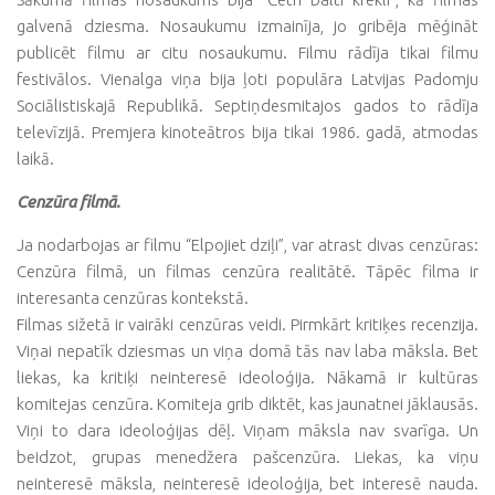
galvenā dziesma. Nosaukumu izmainīja, jo gribēja mēģināt
publicēt filmu ar citu nosaukumu. Filmu rādīja tikai filmu
festivālos. Vienalga viņa bija ļoti populāra Latvijas Padomju
Sociālistiskajā Republikā. Septiņdesmitajos gados to rādīja
televīzijā. Premjera kinoteātros bija tikai 1986. gadā, atmodas
laikā.
Cenzūra filmā.
Ja nodarbojas ar filmu “Elpojiet dziļi”, var atrast divas cenzūras:
Cenzūra filmā, un filmas cenzūra realitātē. Tāpēc filma ir
interesanta cenzūras kontekstā.
Filmas sižetā ir vairāki cenzūras veidi. Pirmkārt kritiķes recenzija.
Viņai nepatīk dziesmas un viņa domā tās nav laba māksla. Bet
liekas, ka kritiķi neinteresē ideoloģija. Nākamā ir kultūras
komitejas cenzūra. Komiteja grib diktēt, kas jaunatnei jāklausās.
Viņi to dara ideoloģijas dēļ. Viņam māksla nav svarīga. Un
beidzot, grupas menedžera pašcenzūra. Liekas, ka viņu
neinteresē māksla, neinteresē ideoloģija, bet interesē nauda.