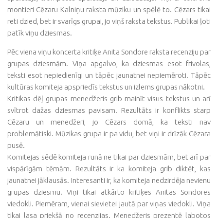
montieri Cēzaru Kalniņu raksta mūziku un spēlē to. Cēzars tikai
reti dzied, bet ir svarīgs grupai, jo viņš raksta tekstus. Publikai ļoti
patīk viņu dziesmas.
Pēc viena viņu koncerta kritiķe Anita Sondore raksta recenziju par
grupas dziesmām. Viņa apgalvo, ka dziesmas esot frivolas,
teksti esot nepiedienīgi un tāpēc jaunatnei nepiemēroti. Tāpēc
kultūras komiteja apspriedīs tekstus un izlems grupas nākotni.
Kritikas dēļ grupas menedžeris grib mainīt visus tekstus un arī
svītrot dažas dziesmas pavisam. Rezultāts ir konflikts starp
Cēzaru un menedžeri, jo Cēzars domā, ka teksti nav
problemātiski. Mūzikas grupa ir pa vidu, bet viņi ir drīzāk Cēzara
pusē.
Komitejas sēdē komiteja runā ne tikai par dziesmām, bet arī par
vispārīgām tēmām. Rezultāts ir ka komiteja grib diktēt, kas
jaunatnei jāklausās. Interesanti ir, ka komiteja nedzirdēja nevienu
grupas dziesmu. Viņi tikai atkārto kritiķes Anitas Sondores
viedokli. Piemēram, vienai sievietei jautā par viņas viedokli. Viņa
tikai lasa priekšā no recenzijas. Menedžeris prezentē labotos