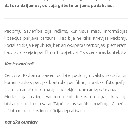
datora dziļumos, es tajā gribētu ar jums padalīties.
Padomju Savienība bija režīms, kur visus masu informācijas
līdzekļus pakļāva cenzūrai. Tas bija ne tikai Krievijas Padomju
Sociālistiskajā Republikā, bet arī okupētās teritorijās, piemēram,
Latvijā. Šī eseja ir par filmu “Elpojiet dziļi” šīs cenzūras kontekstā.
Kas ir cenzūra?
Cenzūra Padomju Savienībā bija padomju valsts iestāžu un
komunistiskās partijas kontrole pār filmu, mūzikas, fotogrāfiju,
grāmatu un citu informācijas līdzekļu saturu un izplatīšanu.
Mērķis bija aizliegt vai ierobežot idejas un ziņas, kas bija
bīstamas padomju varai. Tāpēc visus kanālus novēroja. Cenzūra
arī bija nepatiesas informācijas izplatīšana.
Kas tika cenzēts?