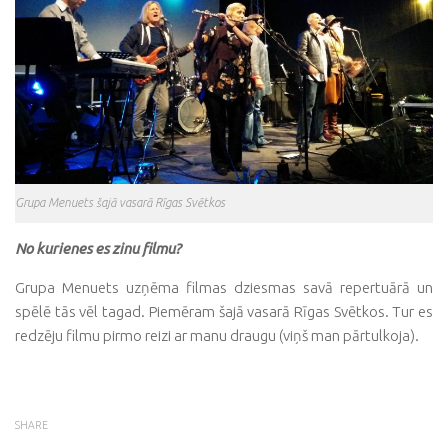
Grupa Menuets šajā vasarā Rīgas Svētkos
No kurienes es zinu filmu?
Grupa Menuets uzņēma filmas dziesmas savā repertuārā un
spēlē tās vēl tagad. Piemēram šajā vasarā Rīgas Svētkos. Tur es
redzēju filmu pirmo reizi ar manu draugu (viņš man pārtulkoja).
SHARE