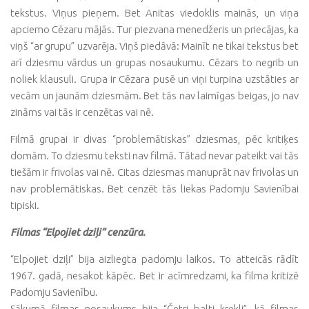
tekstus. Viņus pieņem. Bet Anitas viedoklis mainās, un viņa
apciemo Cēzaru mājās. Tur piezvana menedžeris un priecājas, ka
viņš “ar grupu” uzvarēja. Viņš piedāvā: Mainīt ne tikai tekstus bet
arī dziesmu vārdus un grupas nosaukumu. Cēzars to negrib un
noliek klausuli. Grupa ir Cēzara pusē un viņi turpina uzstāties ar
vecām un jaunām dziesmām. Bet tās nav laimīgas beigas, jo nav
zināms vai tās ir cenzētas vai nē.
Filmā grupai ir divas “problemātiskas” dziesmas, pēc kritiķes
domām. To dziesmu teksti nav filmā. Tātad nevar pateikt vai tās
tiešām ir frivolas vai nē. Citas dziesmas manuprāt nav frivolas un
nav problemātiskas. Bet cenzēt tās liekas Padomju Savienībai
tipiski.
Filmas “Elpojiet dziļi” cenzūra.
“Elpojiet dziļi” bija aizliegta padomju laikos. To atteicās rādīt
1967. gadā, nesakot kāpēc. Bet ir acīmredzami, ka filma kritizē
Padomju Savienību.
Sākumā filmas nosaukums bija “Četri balti krekli”, kā filmas